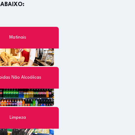
 ABAIXO:
Matinais
bidas Não Alcoólicas
Limpeza