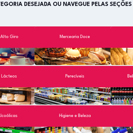
TEGORIA DESEJADA OU NAVEGUE PELAS SEÇÕES
 Alto Giro
Mercearia Doce
s Lácteos
Perecíveis
Be
lcoólicas
Higiene e Beleza