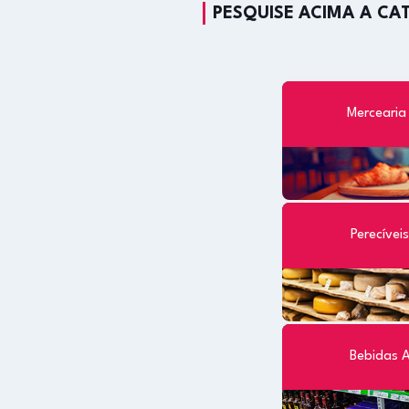
PESQUISE ACIMA A CA
Mercearia
Perecívei
Bebidas A