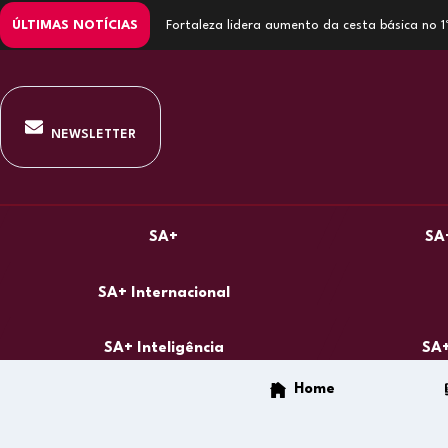
ÚLTIMAS NOTÍCIAS
Fortaleza lidera aumento da cesta básica no 
NEWSLETTER
SA+
SA
SA+ Internacional
SA+ Inteligência
SA+
Home