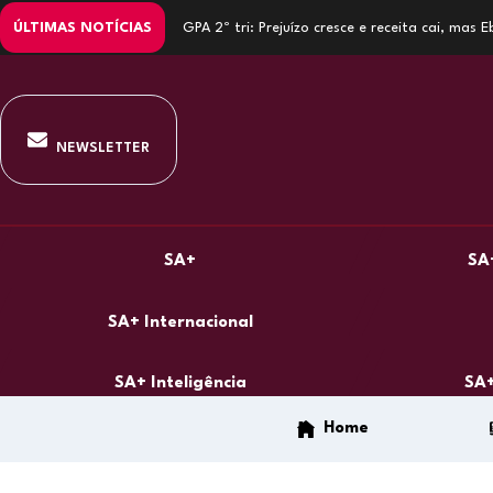
ÚLTIMAS NOTÍCIAS
GPA 2º tri: Prejuízo cresce e receita cai, mas
NEWSLETTER
SA+
SA
SA+ Internacional
SA+ Inteligência
SA+
Home