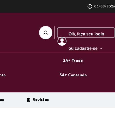
06/08/2026
Olá,
faça seu login
ou cadastre-se
SA+ Trade
nto
SA+ Conteúdo
as
Revistas