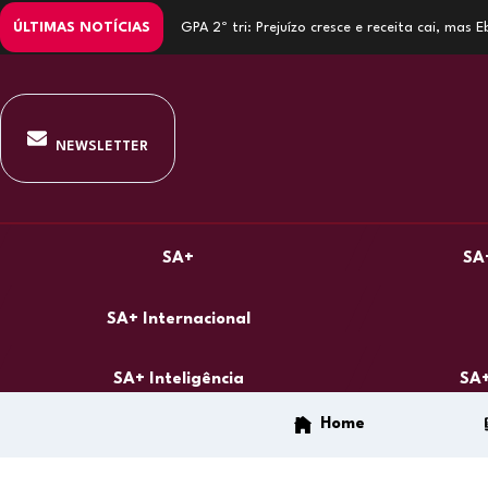
ÚLTIMAS NOTÍCIAS
GPA 2º tri: Prejuízo cresce e receita cai, mas
NEWSLETTER
SA+
SA
SA+ Internacional
SA+ Inteligência
SA+
Home