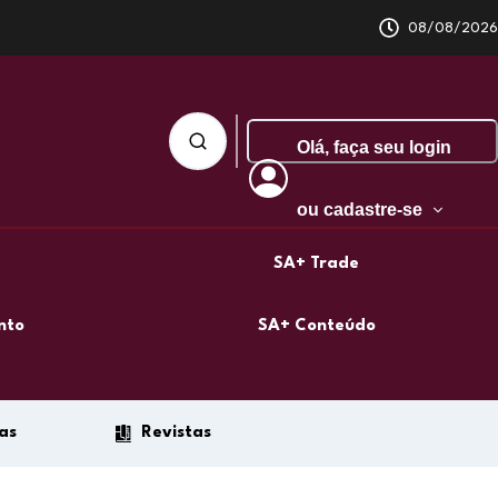
08/08/2026
Olá,
faça seu login
ou cadastre-se
SA+ Trade
nto
SA+ Conteúdo
as
Revistas