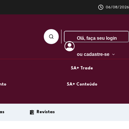
06/08/2026
Olá,
faça seu login
ou cadastre-se
SA+ Trade
nto
SA+ Conteúdo
as
Revistas