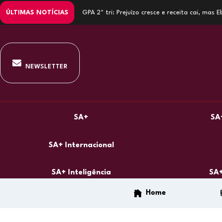
ÚLTIMAS NOTÍCIAS
GPA 2º tri: Prejuízo cresce e receita cai, mas
NEWSLETTER
SA+
SA
SA+ Internacional
SA+ Inteligência
SA+
Home