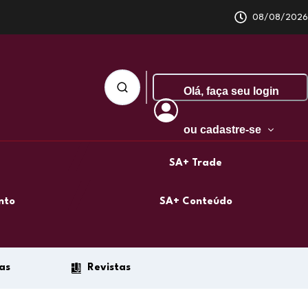
08/08/2026
Olá,
faça seu login
ou cadastre-se
SA+ Trade
nto
SA+ Conteúdo
as
Revistas