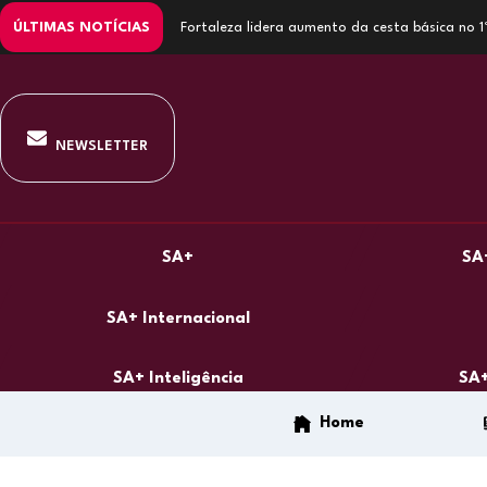
ÚLTIMAS NOTÍCIAS
Fortaleza lidera aumento da cesta básica no 
NEWSLETTER
SA+
SA
SA+ Internacional
SA+ Inteligência
SA+
Home