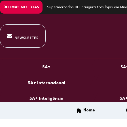
ÚLTIMAS NOTÍCIAS
Supermercados BH inaugura três lojas em Min
NEWSLETTER
SA+
SA
SA+ Internacional
SA+ Inteligência
SA+
Home