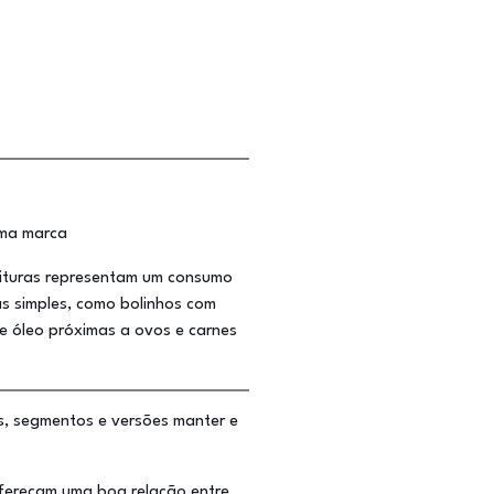
uma marca
rituras representam um consumo
s simples, como bolinhos com
de óleo próximas a ovos e carnes
as, segmentos e versões manter e
ofereçam uma boa relação entre