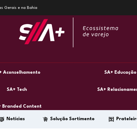
as Gerais e na Bahia
+ Aconselhamento
SA+ Educação
SA+ Tech
SA+ Relacioname
 Branded Content
Notícias
Solução Sortimento
Prateleir