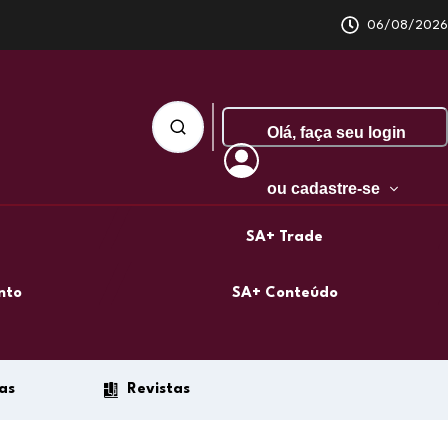
06/08/2026
Olá,
faça seu login
ou cadastre-se
SA+ Trade
nto
SA+ Conteúdo
as
Revistas