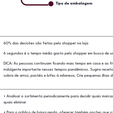
Tipo de embalagem
60% das decisões são feitas pelo shopper na loja
6 segundos é o tempo médio gasto pelo shopper em busca de 
DICA: As pessoas continuam ficando mais tempo em casa e as f
indulgente importante nesses tempos pandêmicos. Sugira receita
sobra de arroz, pastéis e bifes à milanesa. Crie pequenas ilhas 
• Analisar o sortimento periodicamente para decidir quais marc
quais eliminar
• Para o público de baixa renda, oferecer também opções que 