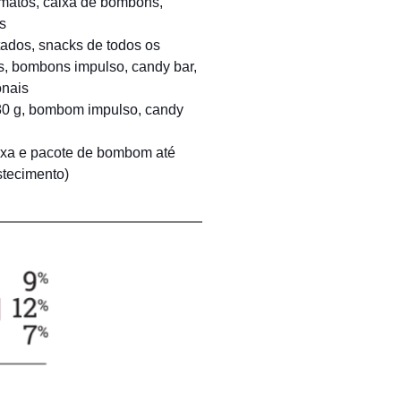
rmatos, caixa de bombons,
s
tados, snacks de todos os
s, bombons impulso, candy bar,
onais
 80 g, bombom impulso, candy
aixa e pacote de bombom até
stecimento)