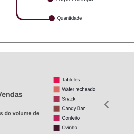
Quantidade
Tabletes
Wafer recheado
 Vendas
Snack
Candy Bar
es do volume de
Confeito
Ovinho