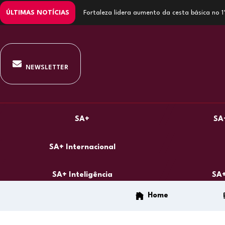
ÚLTIMAS NOTÍCIAS
Fortaleza lidera aumento da cesta básica no 
NEWSLETTER
SA+
SA
SA+ Internacional
SA+ Inteligência
SA+
Home