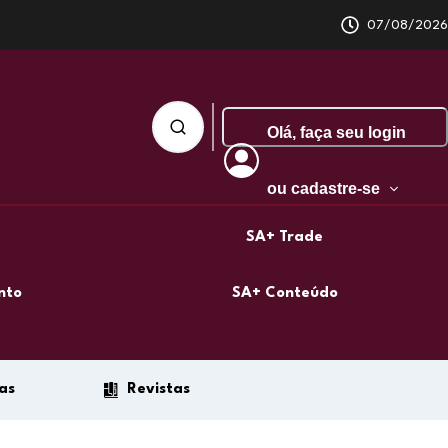
07/08/2026
Olá,
faça seu login
ou cadastre-se
SA+ Trade
nto
SA+ Conteúdo
as
Revistas