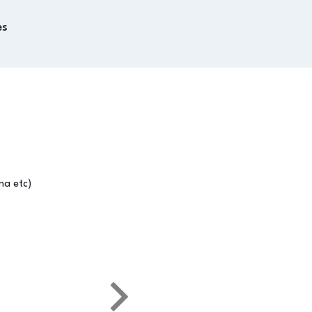
es
na etc)