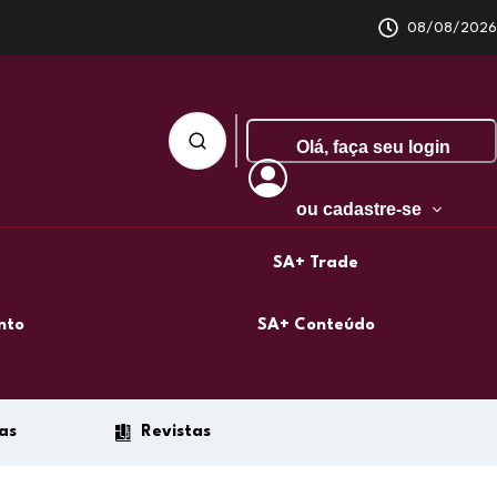
08/08/2026
Olá,
faça seu login
ou cadastre-se
SA+ Trade
nto
SA+ Conteúdo
as
Revistas