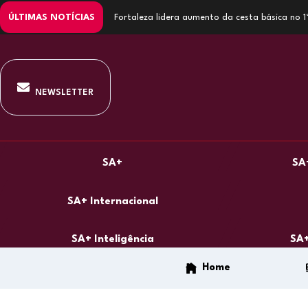
ÚLTIMAS NOTÍCIAS
Fortaleza lidera aumento da cesta básica no 
NEWSLETTER
SA+
SA
SA+ Internacional
SA+ Inteligência
SA+
Home