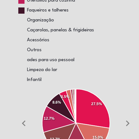
Utensílios para cozinha
Faqueiros e talheres
Organização
Caçarolas, panelas & frigideiras
Acessórios
Outros
ades para uso pessoal
Limpeza do lar
Infantil
3.5%
8.6%
27.5%
12.7%
15.0%